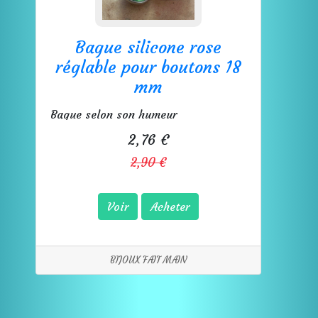
Bague silicone rose
réglable pour boutons 18
mm
Bague selon son humeur
2,76 €
2,90 €
Voir
Acheter
BIJOUX FAIT MAIN