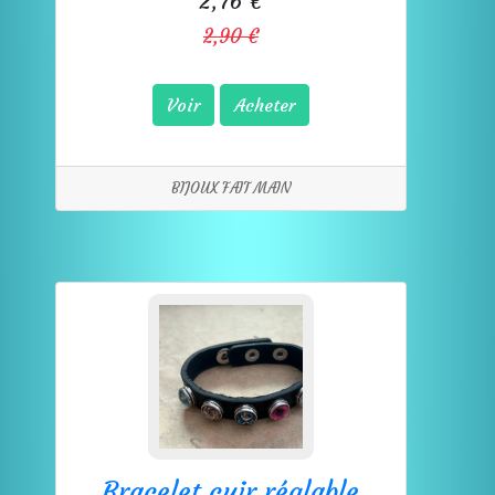
2,76 €
2,90 €
Voir
Acheter
BIJOUX FAIT MAIN
Bracelet cuir réglable