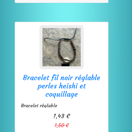
Bracelet fil noir réglable
perles heishi et
coquillage
Bracelet réglable
1,43 €
1,50 €