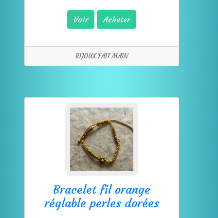
Voir
Acheter
BIJOUX FAIT MAIN
Bracelet fil orange
réglable perles dorées