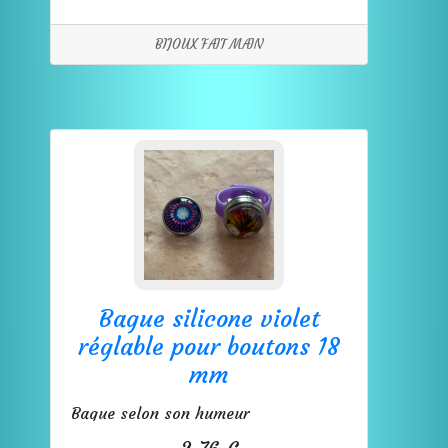
BIJOUX FAIT MAIN
Bague silicone violet
réglable pour boutons 18
mm
Bague selon son humeur