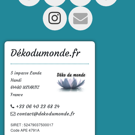
Dékodumonde.fr
5 impasse Landa
Handi
64480 USTARITZ
France
+33 06 40 23 68 24
contact@dekodumonde.fr
SIRET : 52479037500017
Code APE 4791A