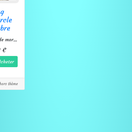
g
rcle
bre
Tasse tête de mort biodégradable.
 €
cheter
hors thème