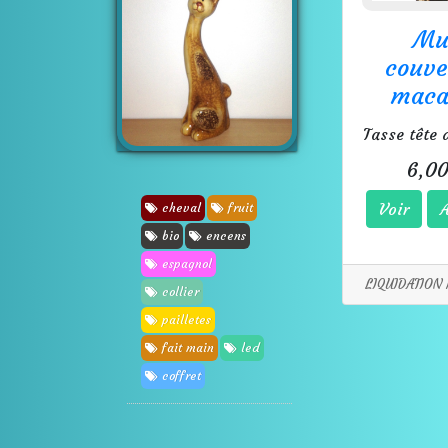
Mu
couve
maca
6,00
Voir
A
cheval
fruit
bio
encens
espagnol
LIQUIDATION 
collier
pailletes
fait main
led
coffret