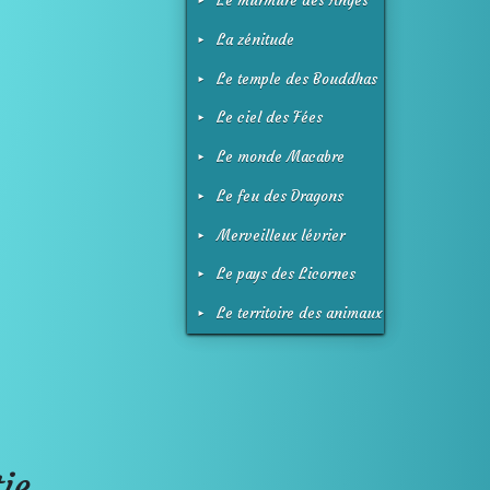
Le murmure des Anges
La zénitude
Le temple des Bouddhas
Le ciel des Fées
Le monde Macabre
Le feu des Dragons
Merveilleux lévrier
Galgo
Le pays des Licornes
Le territoire des animaux
ie