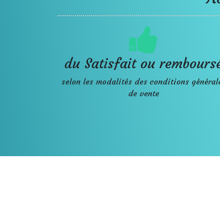
du Satisfait ou rembours
selon les modalités des conditions général
de vente