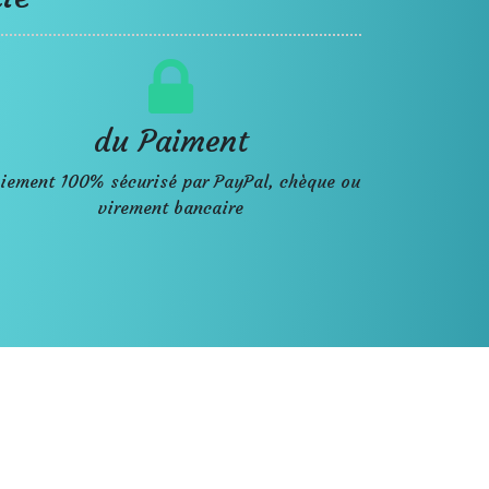
du Paiment
iement 100% sécurisé par PayPal, chèque ou
virement bancaire