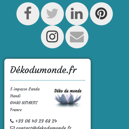
Dékodumonde.fr
5 impasse Landa
Handi
64480 USTARITZ
France
+33 06 40 23 68 24
contact@dekodumonde.fr