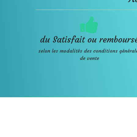
du Satisfait ou rembours
selon les modalités des conditions général
de vente