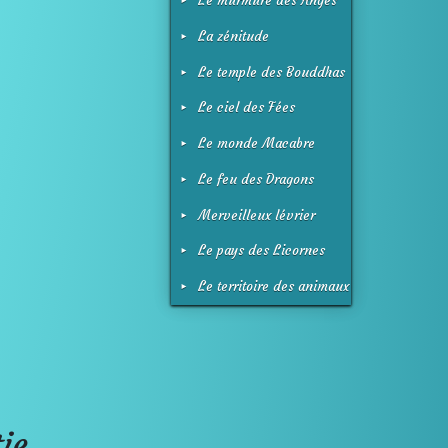
Le murmure des Anges
La zénitude
Le temple des Bouddhas
Le ciel des Fées
Le monde Macabre
Le feu des Dragons
Merveilleux lévrier
Galgo
Le pays des Licornes
Le territoire des animaux
ie