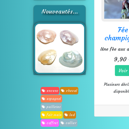
Nouveautés...
Fée
champi
9,90 
Voir
Plusieurs décl
encens
cheval
disponib
espagnol
pailletes
fait main
led
coffret
collier