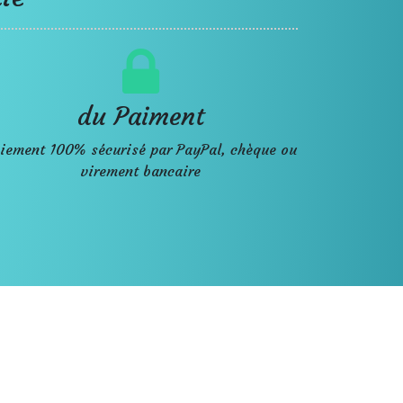
du Paiment
iement 100% sécurisé par PayPal, chèque ou
virement bancaire