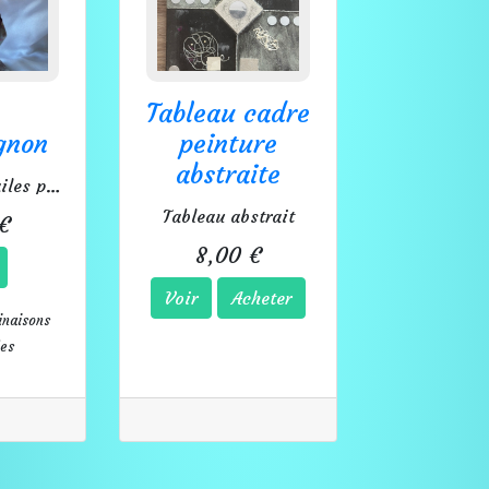
Tableau cadre
gnon
peinture
abstraite
Une fée aux ailes pailletées.
Tableau abstrait
€
8,00 €
Voir
Acheter
inaisons
les