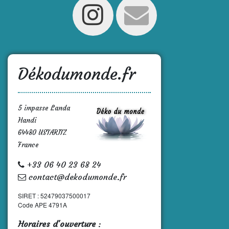
Dékodumonde.fr
5 impasse Landa
Handi
64480 USTARITZ
France
+33 06 40 23 68 24
contact@dekodumonde.fr
SIRET : 52479037500017
Code APE 4791A
Horaires d'ouverture
: