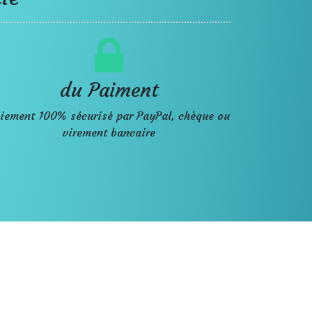
du Paiment
iement 100% sécurisé par PayPal, chèque ou
virement bancaire