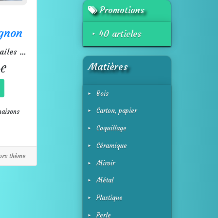
Promotions
gnon
40 articles
Une fée aux ailes pailletées.
Matières
 €
Bois
Carton, papier
naisons
Coquillage
Céramique
ors thème
Miroir
Métal
Plastique
Perle