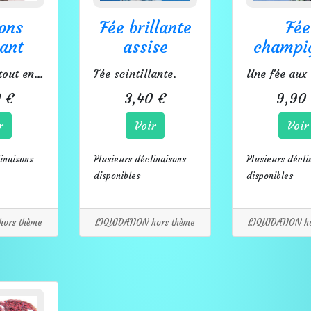
ons
Fée brillante
Fée
sant
assise
champi
Un dragon tout en paillettes.
Fée scintillante.
 €
3,40 €
9,90
r
Voir
Voir
inaisons
Plusieurs déclinaisons
Plusieurs décli
disponibles
disponibles
hors thème
LIQUIDATION hors thème
LIQUIDATION h