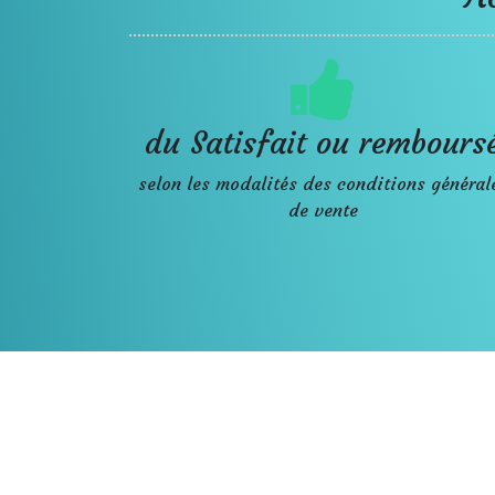
du Satisfait ou rembours
selon les modalités des conditions général
de vente