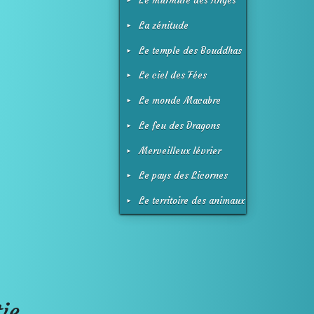
Le murmure des Anges
La zénitude
Le temple des Bouddhas
Le ciel des Fées
Le monde Macabre
Le feu des Dragons
Merveilleux lévrier
Galgo
Le pays des Licornes
Le territoire des animaux
ie