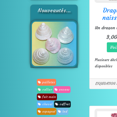
Drag
Nouveautés...
nais
3,00
Voi
Plusieurs décl
disponibles
pailletes
LIQUIDATION 
collier
encens
fait main
cheval
coffret
espagnol
led