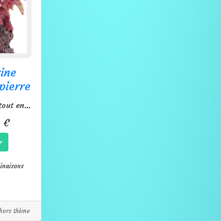
ine
pierre
Un dragon tout en paillettes.
 €
r
inaisons
hors thème