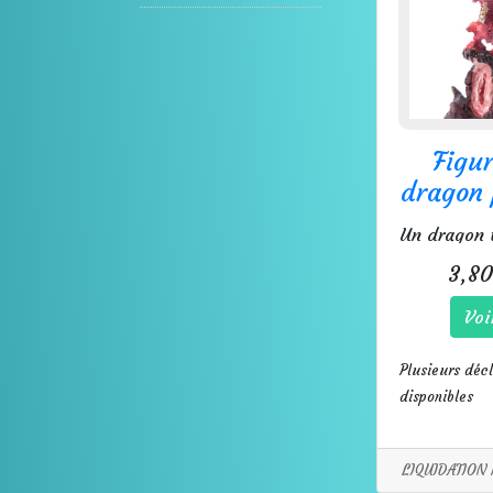
Figur
dragon 
3,80
Voi
Plusieurs décl
disponibles
LIQUIDATION 