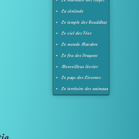
Le murmure des Anges
La zénitude
Le temple des Bouddhas
Le ciel des Fées
Le monde Macabre
Le feu des Dragons
Merveilleux lévrier
Galgo
Le pays des Licornes
Le territoire des animaux
ie