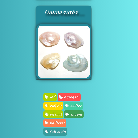
Nouveautés...
led
espagnol
coffret
collier
cheval
encens
pailletes
fait main