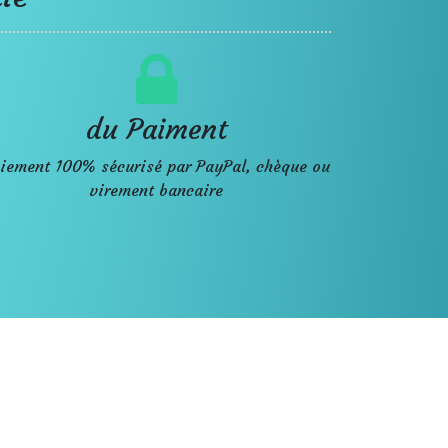
du Paiment
iement 100% sécurisé par PayPal, chèque ou
virement bancaire