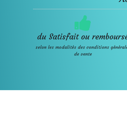
du Satisfait ou rembours
selon les modalités des conditions général
de vente