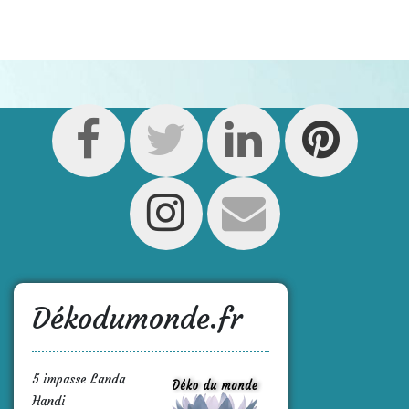
Dékodumonde.fr
5 impasse Landa
Handi